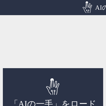
AI
「AIの一手」をロード