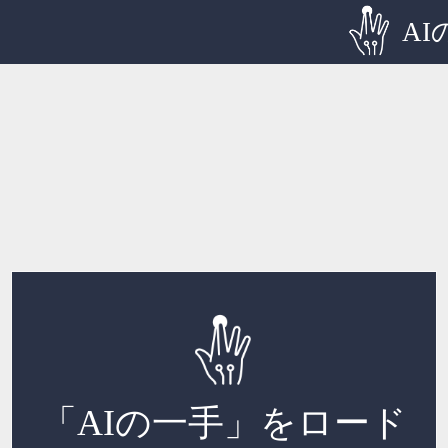
AI
「AIの一手」をロード