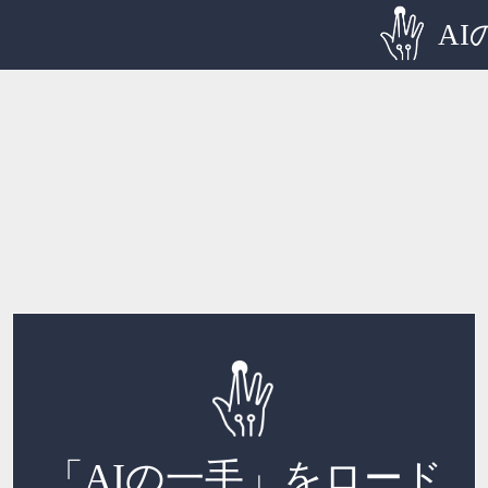
AI
「AIの一手」をロード