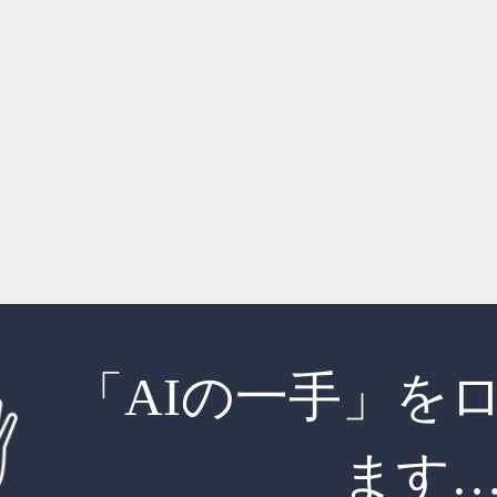
「AIの一手」を
ます