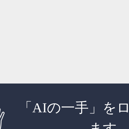
「AIの一手」を
ます