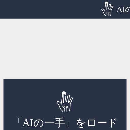
AI
「AIの一手」をロード